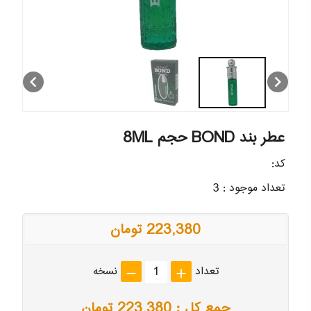
chevron_left
chevron_right
عطر بند BOND حجم 8ML
کد:
تعداد موجود : 3
223,380 تومان
تعداد
نسخه
remove
add
جمع کل :
223,380
تومان