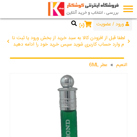
menu
44672734
076
ورود
/
عضویت
۰
لطفا قبل از افزودن کالا به سبد خرید از بخش ورود یا ثبت نا
chevron_left
chevron_right
م وارد حساب کاربری شوید سپس خرید خود را ادامه دهید
النعیم
»
عطر 6ML