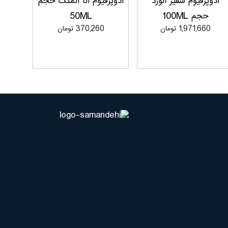
ادوپرفیوم سفیر الورد
ادوپرفیوم انا الملک حجم
حجم 100ML
50ML
1,971,660 تومان
370,260 تومان