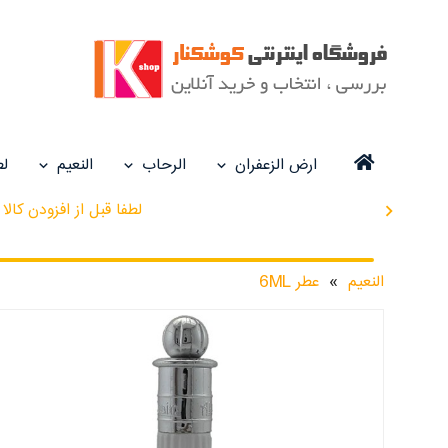
ارض الزعفران
الرحاب
النعیم
لط
لطفا قبل از افزودن کا
chevron_right
النعیم
»
عطر 6ML