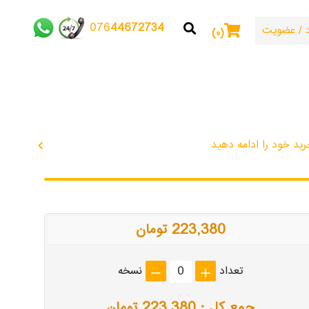
44672734
076
/
عضویت
۰
ید خود را ادامه دهید
chevron_left
223,380 تومان
تعداد
نسخه
remove
add
جمع کل :
223,380
تومان