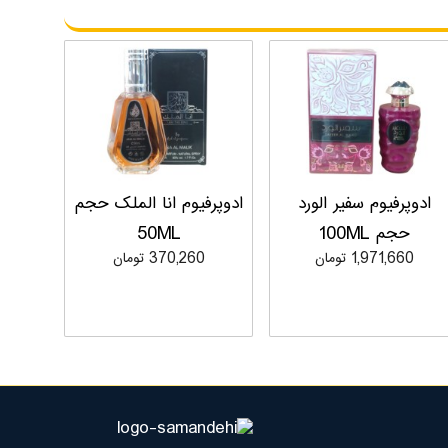
ادوپرفیوم سفیر الورد
ادوپرفیوم انا الملک حجم
حجم 100ML
50ML
1,971,660 تومان
370,260 تومان