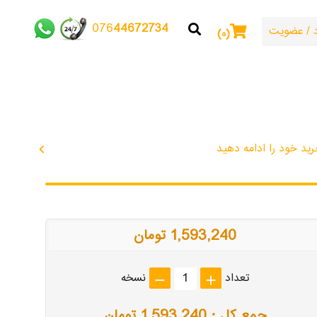
44672734
076
/
عضویت
۰
ید خود را ادامه دهید
chevron_left
1,593,240 تومان
تعداد
نسخه
remove
add
جمع کل :
1,593,240
تومان