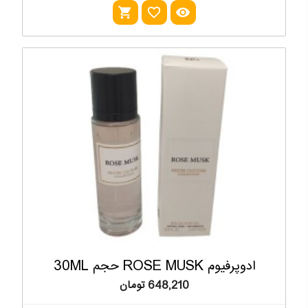
shopping_cart
favorite_outline
visibility
ادوپرفیوم ROSE MUSK حجم 30ML
648,210 تومان