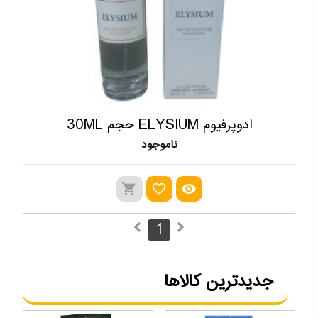
ادوپرفیوم ELYSIUM حجم 30ML
ناموجود
shopping_cart
favorite_outline
visibility
1
جدیدترین کالاها