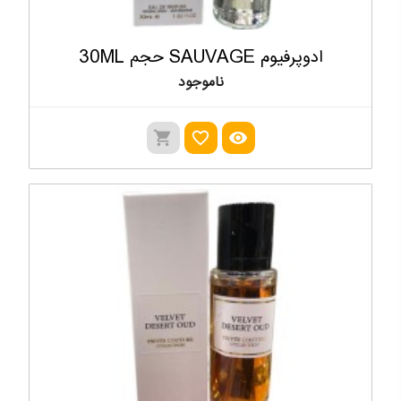
ادوپرفیوم SAUVAGE حجم 30ML
ناموجود
shopping_cart
favorite_outline
visibility