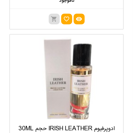
ناموجود
shopping_cart
favorite_outline
visibility
ادوپرفیوم IRISH LEATHER حجم 30ML