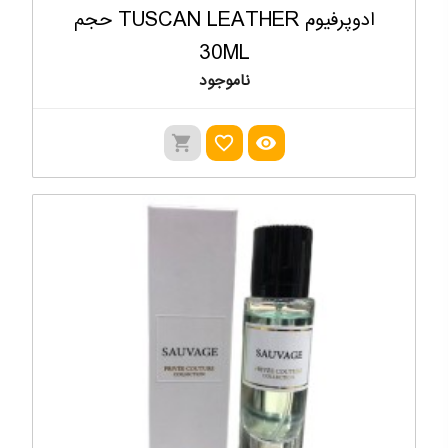
ادوپرفیوم TUSCAN LEATHER حجم
30ML
ناموجود
shopping_cart
favorite_outline
visibility