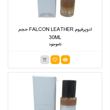
ادوپرفیوم FALCON LEATHER حجم
30ML
ناموجود
shopping_cart
favorite_outline
visibility