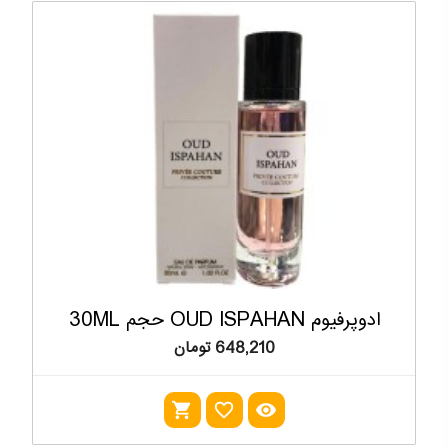
ادوپرفیوم OUD ISPAHAN حجم 30ML
648,210 تومان
shopping_cart
favorite_outline
visibility