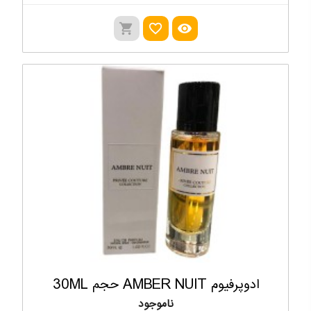
shopping_cart
favorite_outline
visibility
ادوپرفیوم AMBER NUIT حجم 30ML
ناموجود