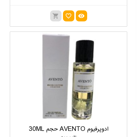
shopping_cart
favorite_outline
visibility
ادوپرفیوم AVENTO حجم 30ML