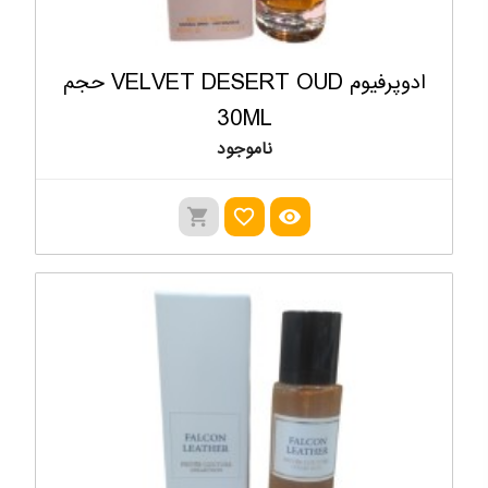
ادوپرفیوم VELVET DESERT OUD حجم
30ML
ناموجود
shopping_cart
favorite_outline
visibility