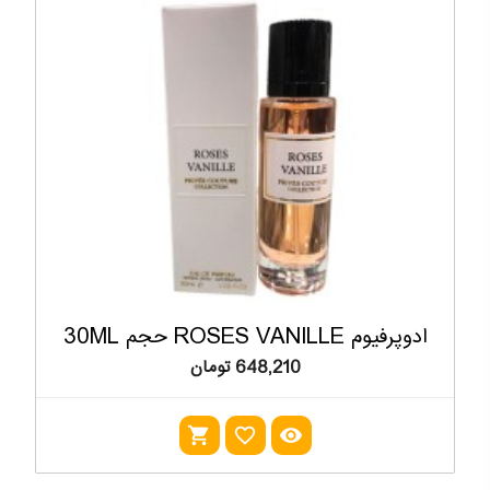
ادوپرفیوم ROSES VANILLE حجم 30ML
648,210 تومان
shopping_cart
favorite_outline
visibility