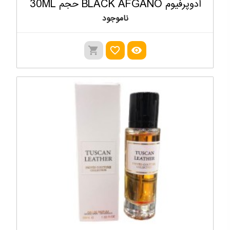
ادوپرفیوم BLACK AFGANO حجم 30ML
ناموجود
shopping_cart
favorite_outline
visibility