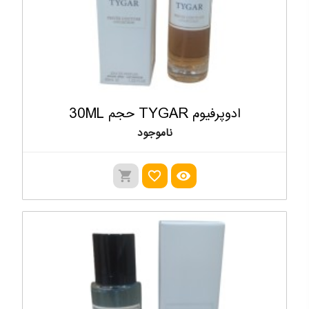
ادوپرفیوم TYGAR حجم 30ML
ناموجود
shopping_cart
favorite_outline
visibility