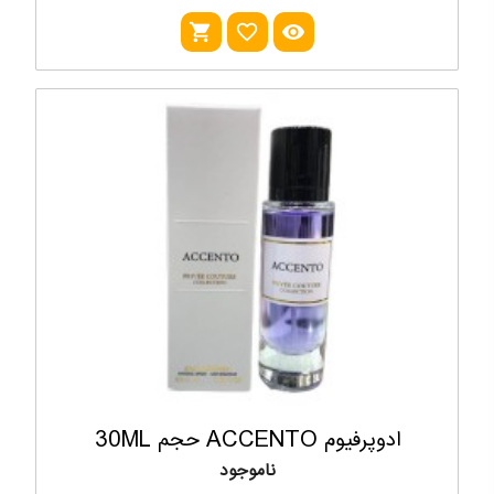
shopping_cart
favorite_outline
visibility
ادوپرفیوم ACCENTO حجم 30ML
ناموجود