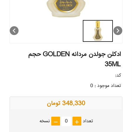
chevron_left
chevron_right
ادکلن جولدن مردانه GOLDEN حجم
35ML
کد:
تعداد موجود : 0
348,330 تومان
تعداد
نسخه
remove
add