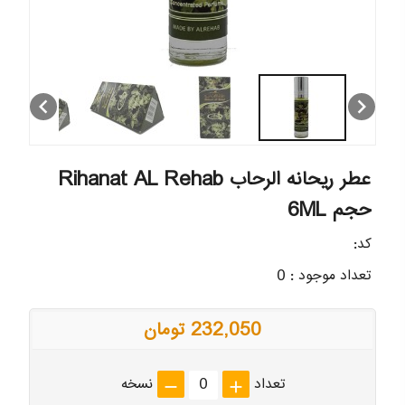
chevron_left
chevron_right
عطر ریحانه الرحاب Rihanat AL Rehab
حجم 6ML
کد:
تعداد موجود : 0
232,050 تومان
تعداد
نسخه
remove
add